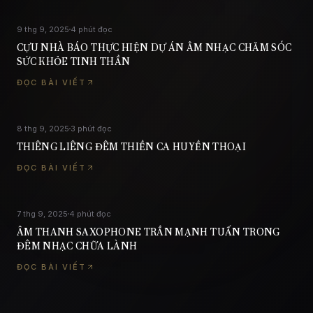
9 thg 9, 2025
PHỤ NỮ VIỆT NAM
4
phút đọc
CỰU NHÀ BÁO THỰC HIỆN DỰ ÁN ÂM NHẠC CHĂM SÓC
SỨC KHỎE TINH THẦN
ĐỌC BÀI VIẾT
8 thg 9, 2025
PHẬT SỰ ONLINE
3
phút đọc
THIÊNG LIÊNG ĐÊM THIỀN CA HUYỀN THOẠI
ĐỌC BÀI VIẾT
7 thg 9, 2025
TIỀN PHONG
4
phút đọc
ÂM THANH SAXOPHONE TRẦN MẠNH TUẤN TRONG
ĐÊM NHẠC CHỮA LÀNH
ĐỌC BÀI VIẾT