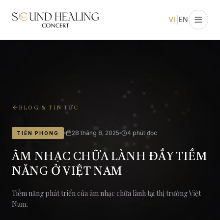
|
VI
EN
BLOG & TIN TỨC
28 tháng 8, 2025
4
phút đọc
TIỀN PHONG
ÂM NHẠC CHỮA LÀNH ĐẦY TIỀM
NĂNG Ở VIỆT NAM
Tiềm năng phát triển của âm nhạc chữa lành tại thị trường Việt
Nam.